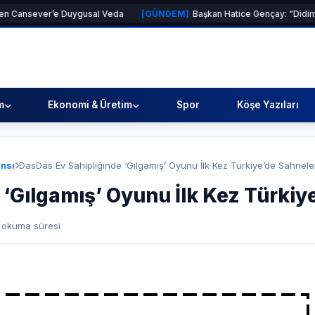
er’e Duygusal Veda
[GÜNDEM]
Başkan Hatice Gençay: "Didim'in Minik
m
Ekonomi & Üretim
Spor
Köşe Yazıları
nsı
DasDas Ev Sahipliğinde ‘Gılgamış’ Oyunu İlk Kez Türkiye’de Sahnel
 ‘Gılgamış’ Oyunu İlk Kez Türki
 okuma süresi