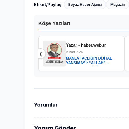
Etiket/Paylaş:
Beyaz Haber Ajansı
Magazin
Köşe Yazıları
Yazar - haber.web.tr
9 Mart 2026
❮
MANEVİ AÇLIĞIN DİJİTAL
YANSIMASI: “ALLAH”
KELAMININ GÜCÜ
Yorumlar
Yorum Gönder