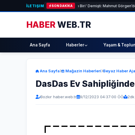
İLETIŞIM
er 'Güvenebileceğim Üç İnsandan Biri' Demişti: Mahmut Görgen’den Cansev
SON DAKİKA
HABER
WEB.TR
Ana Sayfa
Haberler
Yaşam & Toplu
Ana Sayfa
Mağazin Haberleri
Beyaz Haber Aja
DasDas Ev Sahipliğinde
Bozkır haber.web.tr
9/12/2023 04:37:00 ÖÖ
2
dk