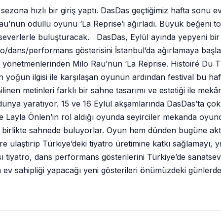
zona hızlı bir giriş yaptı. DasDas geçtiğimiz hafta sonu ev 
au’nun ödüllü oyunu ‘La Reprise’i ağırladı. Büyük beğeni 
roseverlerle buluşturacak. DasDas, Eylül ayında yepyeni bir t
o/dans/performans gösterisini İstanbul’da ağırlamaya başlaya
 yönetmenlerinden Milo Rau’nun ‘La Reprise. Histoiré Du Thé
 yoğun ilgisi ile karşılaşan oyunun ardından festival bu haft
inen metinleri farklı bir sahne tasarımı ve estetiği ile me
 dünya yaratıyor. 15 ve 16 Eylül akşamlarında DasDas’ta çok 
e Layla Önlen’in rol aldığı oyunda seyirciler mekanda oyuncu
a birlikte sahnede buluyorlar. Oyun hem dünden bugüne akt
 ulaştırıp Türkiye’deki tiyatro üretimine katkı sağlamayı, yı
rası tiyatro, dans performans gösterilerini Türkiye’de sanat
nda ev sahipliği yapacağı yeni gösterileri önümüzdeki gün