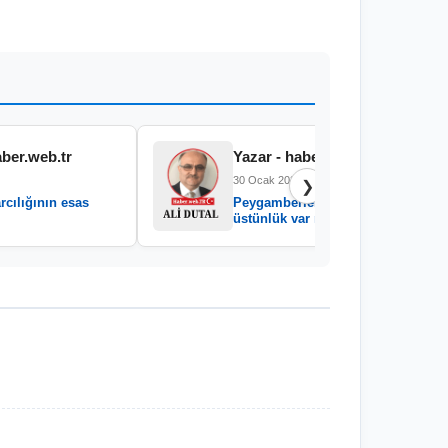
aber.web.tr
Yazar - haber.web.tr
30 Ocak 2026
❯
rcılığının esas
Peygamberler arasında
üstünlük var mıdır?