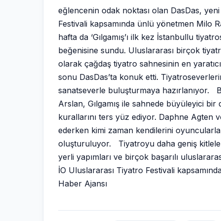
eğlencenin odak noktası olan DasDas, yeni se
Festivali kapsamında ünlü yönetmen Milo R
hafta da ‘Gılgamış’ı ilk kez İstanbullu tiyat
beğenisine sundu. Uluslararası birçok tiyatr
olarak çağdaş tiyatro sahnesinin en yaratıcı
sonu DasDas’ta konuk etti. Tiyatroseverlerin
sanatseverle buluşturmaya hazırlanıyor. Bil
Arslan, Gılgamış ile sahnede büyüleyici bir
kurallarını ters yüz ediyor. Daphne Agten v
ederken kimi zaman kendilerini oyuncularl
oluşturuluyor. Tiyatroyu daha geniş kitlelere
yerli yapımları ve birçok başarılı uluslara
İO Uluslararası Tiyatro Festivali kapsamı
Haber Ajansı