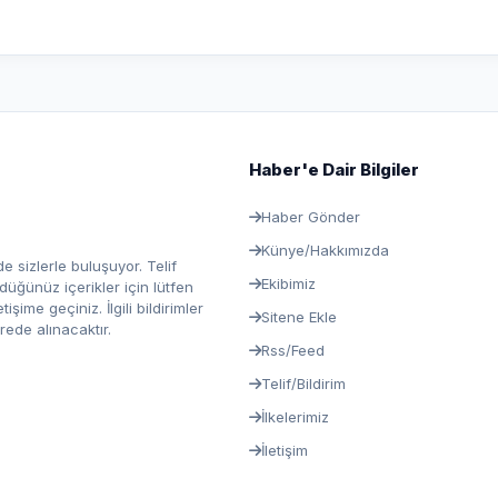
Haber'e Dair Bilgiler
Haber Gönder
Künye/Hakkımızda
e sizlerle buluşuyor. Telif
Ekibimiz
ğünüz içerikler için lütfen
ime geçiniz. İlgili bildirimler
Sitene Ekle
rede alınacaktır.
Rss/Feed
Telif/Bildirim
İlkelerimiz
İletişim