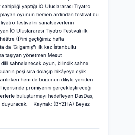
sahipliği yaptığı İO Uluslararası Tiyatro
toplayan oyunun hemen ardından festival bu
iyatro festivalini sanatseverlerin
n İO Uluslararası Tiyatro Festivali ilk
âtre (I)’ini geçtiğimiz hafta
a da ‘Gılgamış”ı ilk kez İstanbullu
kâna taşıyan yönetmen Mesut
dilli sahnelenecek oyun, bilindik sahne
ların peşi sıra dolaşıp hikâyeye eşlik
arılırken hem de bugünün diliyle yeniden
l içerisinde prömiyerini gerçekleştireceği
severlerle buluşturmayı hedefleyen DasDas,
lerde duyuracak. Kaynak: (BYZHA) Beyaz