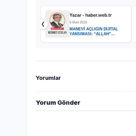
Yazar - haber.web.tr
9 Mart 2026
❮
MANEVİ AÇLIĞIN DİJİTAL
YANSIMASI: “ALLAH”
KELAMININ GÜCÜ
Yorumlar
Yorum Gönder