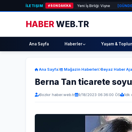
İLETIŞIM
e Dolu Kadehi Ters Tut’tan Yeni İş Birliği: Vişne
[GÜNDEM]
Başkan Şadi Ö
SON DAKİKA
HABER
WEB.TR
Ana Sayfa
Haberler
Yaşam & Toplu
Ana Sayfa
Mağazin Haberleri
Beyaz Haber Aja
Berna Tan ticarete soy
Bozkır haber.web.tr
9/18/2023 06:36:00 ÖS
1
dk 