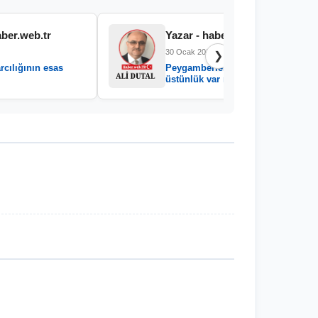
aber.web.tr
Yazar - haber.web.tr
30 Ocak 2026
❯
rcılığının esas
Peygamberler arasında
üstünlük var mıdır?