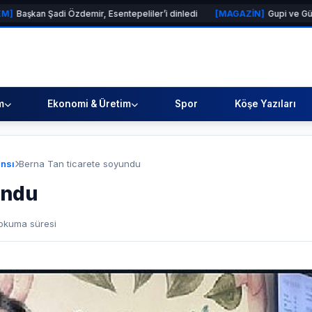
zdemir, Esentepeliler’i dinledi
[MAGAZİN]
Gupi ve Gülmeyen Kral Türki
m
Ekonomi & Üretim
Spor
Köşe Yazıları
nsı
Berna Tan ticarete soyundu
undu
okuma süresi